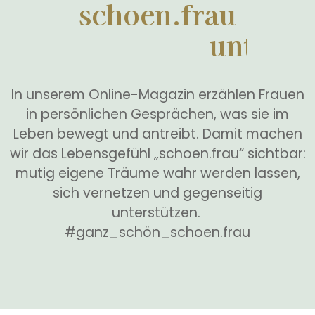
schoen.frau
v
e
r
n
e
t
z
e
n
.
u
v
e
n
r
t
b
e
i
r
n
s
In unserem Online-Magazin erzählen Frauen
in persönlichen Gesprächen, was sie im
Leben bewegt und antreibt. Damit machen
wir das Lebensgefühl „schoen.frau“ sichtbar:
mutig eigene Träume wahr werden lassen,
sich vernetzen und gegenseitig
unterstützen.
#ganz_schön_schoen.frau