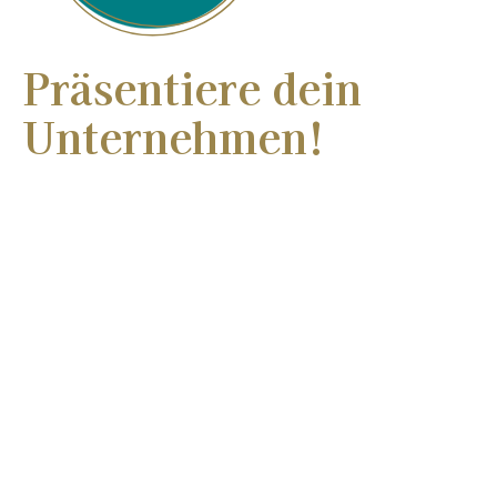
Präsentiere dein
Unternehmen!
Wir machen dich sichtbar
Du bist Gründerin oder bereits Unternehmerin und
suchst Jemanden, der deine Business-Story in
richtig schoene Worte fasst? Freue dich auf ein
persönliches Interview – gerne mit individuellem
Fotoshooting.
Unser Angebot