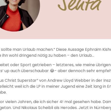
, sollte man Urlaub machen.“ Diese Aussage Ephraim Kis
ne ihn wohl dringend nötig zu haben – den Urlaub…
tet oder Sport getrieben – letzteres, wie meine übrigen A
hats‘ up auch überschaubar 😂- aber dennoch sehr empfe
esus Christ Superstar“ von Andrew Lloyd Webber in der In
lleicht weil ich die LP in meiner Jugend eine Zeit lang in
abe.
r vielen Jahren, die ich sicher 4! mal gesehen habe. Da
an. Und Nikolaus Scheibli als Herodes. Jetzt in Nürnber