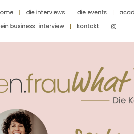
home
die interviews
die events
aca
ein business-interview
kontakt