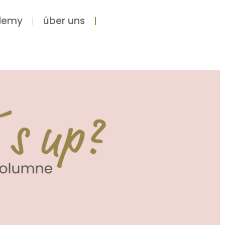
demy
über uns