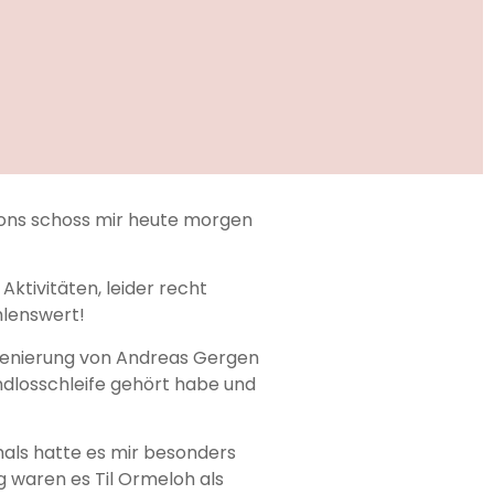
hons schoss mir heute morgen
ktivitäten, leider recht
hlenswert!
szenierung von Andreas Gergen
 Endlosschleife gehört habe und
mals hatte es mir besonders
g waren es Til Ormeloh als